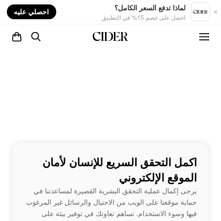
nt
لماذا تدفع السعر الكامل؟
احصلي عليه
احصل على خصم 15% في التطبيق
اكمل التحقق السريع للإنسان لأمان
الموقع الإلكتروني
يرجى إكمال عملية التحقق البشرية القصيرة لمساعدتنا في
حماية موقعنا على الويب من الاحتيال والرسائل غير المرغوب
فيها وسوء الاستخدام. تساهم تعاونك في توفير بيئة على