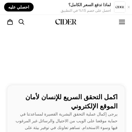
nt
لماذا تدفع السعر الكامل؟
احصلي عليه
احصل على خصم 15% في التطبيق
اكمل التحقق السريع للإنسان لأمان
الموقع الإلكتروني
يرجى إكمال عملية التحقق البشرية القصيرة لمساعدتنا في
حماية موقعنا على الويب من الاحتيال والرسائل غير المرغوب
فيها وسوء الاستخدام. تساهم تعاونك في توفير بيئة على