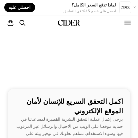
nt
لماذا تدفع السعر الكامل؟
احصلي عليه
احصل على خصم 15% في التطبيق
اكمل التحقق السريع للإنسان لأمان
الموقع الإلكتروني
يرجى إكمال عملية التحقق البشرية القصيرة لمساعدتنا في
حماية موقعنا على الويب من الاحتيال والرسائل غير المرغوب
فيها وسوء الاستخدام. تساهم تعاونك في توفير بيئة على