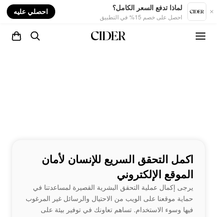
nt
لماذا تدفع السعر الكامل؟
احصلي عليه
احصل على خصم 15% في التطبيق
اكمل التحقق السريع للإنسان لأمان
الموقع الإلكتروني
يرجى إكمال عملية التحقق البشرية القصيرة لمساعدتنا في
حماية موقعنا على الويب من الاحتيال والرسائل غير المرغوب
فيها وسوء الاستخدام. تساهم تعاونك في توفير بيئة على