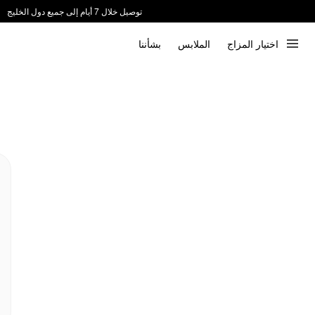
توصيل خلال 7 أيام إلى جميع دول الخليج
ندعم الدفع عند الاستلام 📦
اختيار المزاج
الملابس
بشأننا