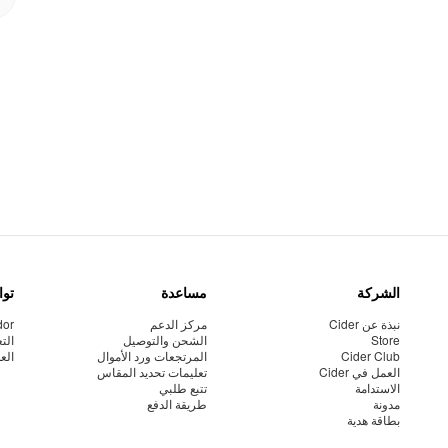
الشركة
مساعدة
توا
نبذة عن Cider
مركز الدعم
dor
Store
الشحن والتوصيل
الت
Cider Club
المرتجعات ورد الأموال
الع
العمل في Cider
تعليمات تحديد المقاس
الاستدامة
تتبع طلبي
مدونة
طريقة الدفع
بطاقة هدية