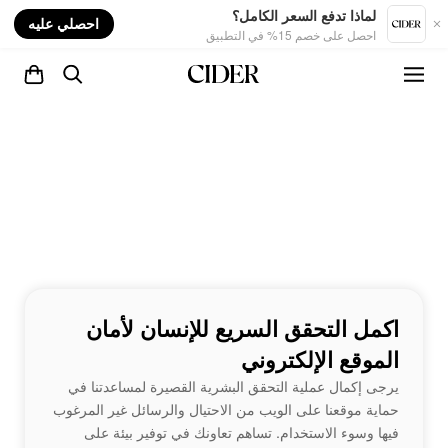
nt
لماذا تدفع السعر الكامل؟
احصلي عليه
احصل على خصم 15% في التطبيق
اكمل التحقق السريع للإنسان لأمان
الموقع الإلكتروني
يرجى إكمال عملية التحقق البشرية القصيرة لمساعدتنا في
حماية موقعنا على الويب من الاحتيال والرسائل غير المرغوب
فيها وسوء الاستخدام. تساهم تعاونك في توفير بيئة على