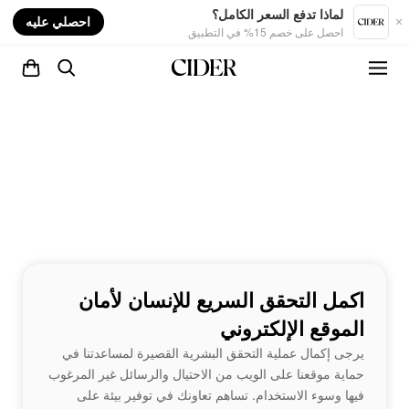
nt
لماذا تدفع السعر الكامل؟
احصلي عليه
احصل على خصم 15% في التطبيق
اكمل التحقق السريع للإنسان لأمان
الموقع الإلكتروني
يرجى إكمال عملية التحقق البشرية القصيرة لمساعدتنا في
حماية موقعنا على الويب من الاحتيال والرسائل غير المرغوب
فيها وسوء الاستخدام. تساهم تعاونك في توفير بيئة على