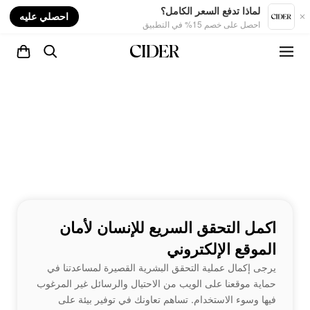
nt
لماذا تدفع السعر الكامل؟
احصلي عليه
احصل على خصم 15% في التطبيق
اكمل التحقق السريع للإنسان لأمان
الموقع الإلكتروني
يرجى إكمال عملية التحقق البشرية القصيرة لمساعدتنا في
حماية موقعنا على الويب من الاحتيال والرسائل غير المرغوب
فيها وسوء الاستخدام. تساهم تعاونك في توفير بيئة على