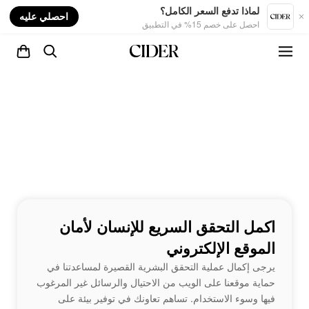
nt
لماذا تدفع السعر الكامل؟
احصلي عليه
احصل على خصم 15% في التطبيق
اكمل التحقق السريع للإنسان لأمان
الموقع الإلكتروني
يرجى إكمال عملية التحقق البشرية القصيرة لمساعدتنا في
حماية موقعنا على الويب من الاحتيال والرسائل غير المرغوب
فيها وسوء الاستخدام. تساهم تعاونك في توفير بيئة على