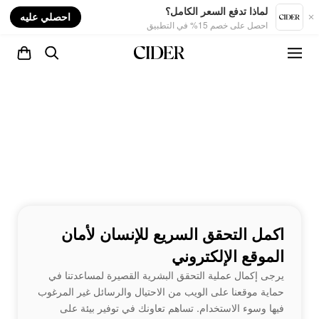
nt
لماذا تدفع السعر الكامل؟
احصلي عليه
احصل على خصم 15% في التطبيق
اكمل التحقق السريع للإنسان لأمان
الموقع الإلكتروني
يرجى إكمال عملية التحقق البشرية القصيرة لمساعدتنا في
حماية موقعنا على الويب من الاحتيال والرسائل غير المرغوب
فيها وسوء الاستخدام. تساهم تعاونك في توفير بيئة على