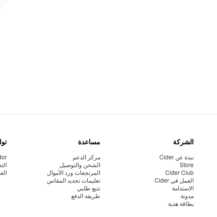
الشركة
مساعدة
توا
نبذة عن Cider
مركز الدعم
dor
Store
الشحن والتوصيل
الت
Cider Club
المرتجعات ورد الأموال
الع
العمل في Cider
تعليمات تحديد المقاس
الاستدامة
تتبع طلبي
مدونة
طريقة الدفع
بطاقة هدية