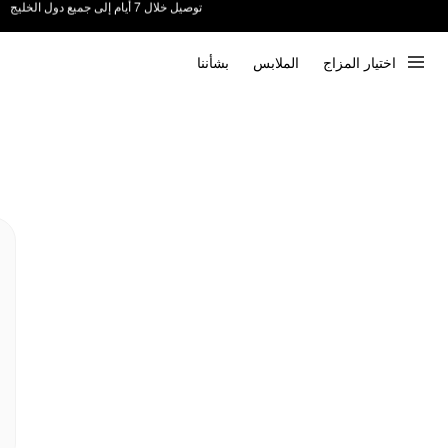
ندعم الدفع عند الاستلام 📦
اختيار المزاج
الملابس
بشأننا