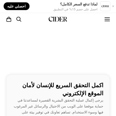
nt
لماذا تدفع السعر الكامل؟
احصلي عليه
احصل على خصم 15% في التطبيق
اكمل التحقق السريع للإنسان لأمان
الموقع الإلكتروني
يرجى إكمال عملية التحقق البشرية القصيرة لمساعدتنا في
حماية موقعنا على الويب من الاحتيال والرسائل غير المرغوب
فيها وسوء الاستخدام. تساهم تعاونك في توفير بيئة على