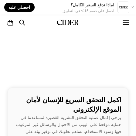
nt
لماذا تدفع السعر الكامل؟
احصلي عليه
احصل على خصم 15% في التطبيق
اكمل التحقق السريع للإنسان لأمان
الموقع الإلكتروني
يرجى إكمال عملية التحقق البشرية القصيرة لمساعدتنا في
حماية موقعنا على الويب من الاحتيال والرسائل غير المرغوب
فيها وسوء الاستخدام. تساهم تعاونك في توفير بيئة على