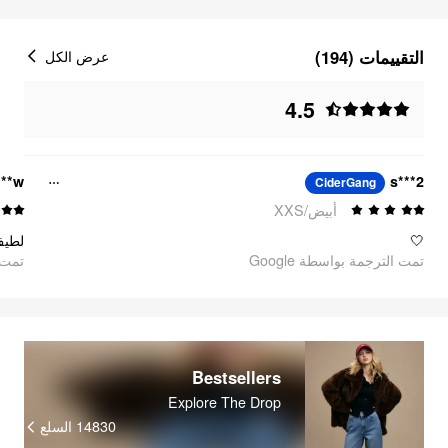
التقييمات (194)
عرض الكل
4.5
***w
s***2
CiderGang
أبيض/XXS
🤍
تمت الترجمة بواسطة Google
oogle
Bestsellers
Explore The Drop
السلع
14830