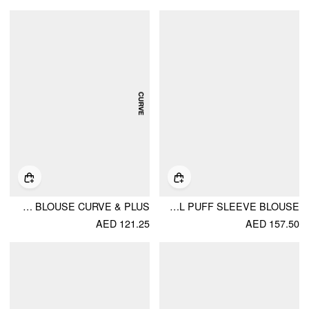
COTTON-BLEND PETER PAN COLLAR BRODERIE ANGLAISE PLEATED BLOUSE CURVE & PLUS
COTTON-BLEND JACQUARD FLORAL PUFF SLEEVE BLOUSE
AED 121.25
AED 157.50