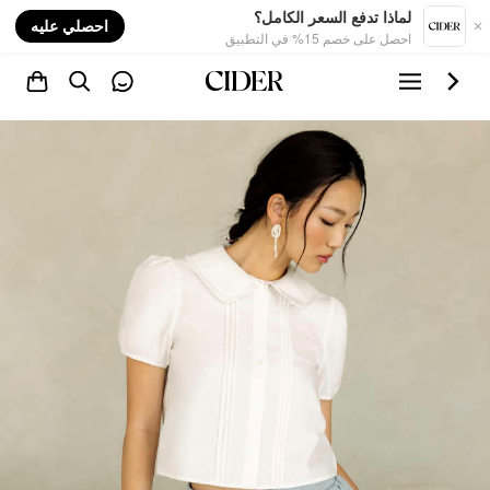
nt
لماذا تدفع السعر الكامل؟
احصلي عليه
احصل على خصم 15% في التطبيق