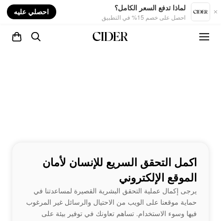
nt
لماذا تدفع السعر الكامل؟
احصلي عليه
احصل على خصم 15% في التطبيق
اكمل التحقق السريع للإنسان لأمان
الموقع الإلكتروني
يرجى إكمال عملية التحقق البشرية القصيرة لمساعدتنا في
حماية موقعنا على الويب من الاحتيال والرسائل غير المرغوب
فيها وسوء الاستخدام. تساهم تعاونك في توفير بيئة على