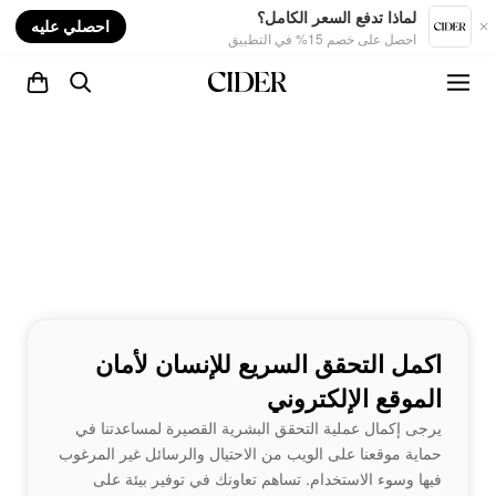
nt
لماذا تدفع السعر الكامل؟
احصلي عليه
احصل على خصم 15% في التطبيق
اكمل التحقق السريع للإنسان لأمان
الموقع الإلكتروني
يرجى إكمال عملية التحقق البشرية القصيرة لمساعدتنا في
حماية موقعنا على الويب من الاحتيال والرسائل غير المرغوب
فيها وسوء الاستخدام. تساهم تعاونك في توفير بيئة على