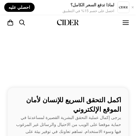
nt
لماذا تدفع السعر الكامل؟
احصلي عليه
احصل على خصم 15% في التطبيق
اكمل التحقق السريع للإنسان لأمان
الموقع الإلكتروني
يرجى إكمال عملية التحقق البشرية القصيرة لمساعدتنا في
حماية موقعنا على الويب من الاحتيال والرسائل غير المرغوب
فيها وسوء الاستخدام. تساهم تعاونك في توفير بيئة على