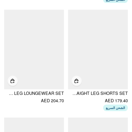
COTTON-BLEND STRIPED SQUARE NECK PUFF SLEEVE BOWKNOT TOP & MID RISE WIDE LEG LOUNGEWEAR SET
COTTON-BLEND GINGHAM PETER PAN COLLAR OVERSIZED TOP & MID RISE LACE TRIM STRAIGHT LEG SHORTS SET
AED 204.70
AED 179.40
الشحن السريع