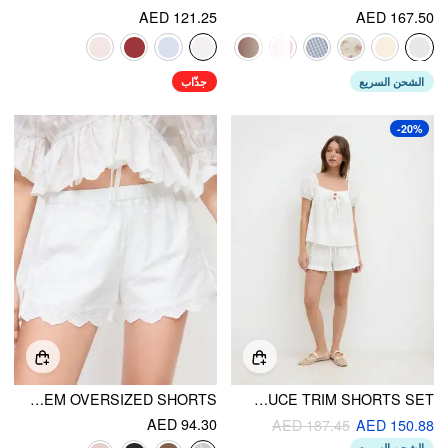
AED 121.25
AED 167.50
الشحن السريع
جذّاب
-20%
COTTON LOW RISE EMBROIDERY TIE SIDE SPLIT POINTED HEM OVERSIZED SHORTS
COTTON-BLEND STRIPE TIE FRONT OVERSIZED TOP & HIGH RISE LETTUCE TRIM SHORTS SET
AED 94.30
AED 187.45
AED 150.88
الشحن السريع