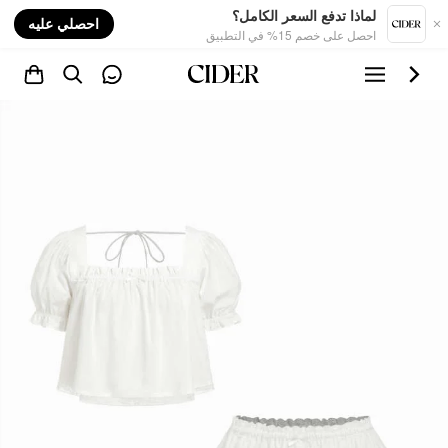
nt
لماذا تدفع السعر الكامل؟
احصلي عليه
احصل على خصم 15% في التطبيق