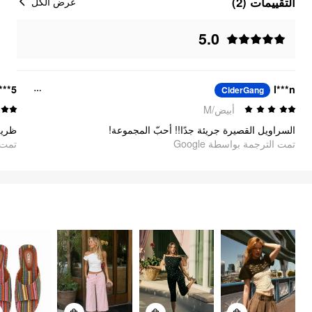
التقييمات (2)
عرض الكل
5.0
***5
l***n
CiderGang
أبيض/M
السراويل القصيرة جريئة جدًا!! أحبّ المجموعة!
ظريف
تمت الترجمة بواسطة Google
oogle
الشعور باللطافة
السلع
3401