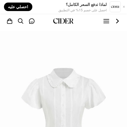
nt
لماذا تدفع السعر الكامل؟
احصلي عليه
احصل على خصم 15% في التطبيق