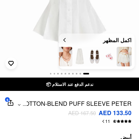
اكمل المظهر
ندعم الدفع عند الاستلام 📦
$
COTTON-BLEND PUFF SLEEVE PETER
...
PAN COLLAR PEPLUM BLOUSE
AED 133.50
AED 167.50
11
أبيض