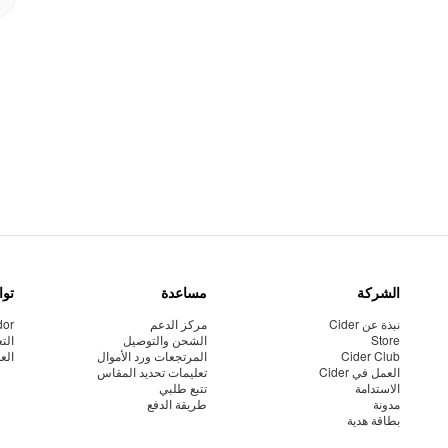
الشركة
مساعدة
توا
نبذة عن Cider
مركز الدعم
dor
Store
الشحن والتوصيل
الت
Cider Club
المرتجعات ورد الأموال
الع
العمل في Cider
تعليمات تحديد المقاس
الاستدامة
تتبع طلبي
مدونة
طريقة الدفع
بطاقة هدية