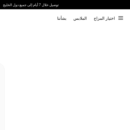
توصيل خلال 7 أيام إلى جميع دول الخليج
ندعم الدفع عند الاستلام 📦
اختيار المزاج
الملابس
بشأننا