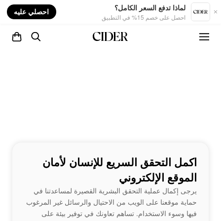
nt
لماذا تدفع السعر الكامل؟
احصلي عليه
احصل على خصم 15% في التطبيق
اكمل التحقق السريع للإنسان لأمان
الموقع الإلكتروني
يرجى إكمال عملية التحقق البشرية القصيرة لمساعدتنا في
حماية موقعنا على الويب من الاحتيال والرسائل غير المرغوب
فيها وسوء الاستخدام. تساهم تعاونك في توفير بيئة على