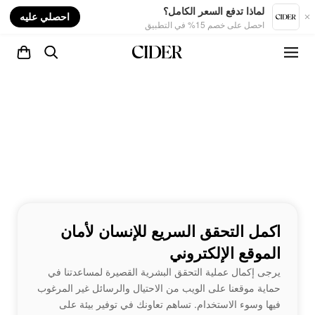
nt
لماذا تدفع السعر الكامل؟
احصلي عليه
احصل على خصم 15% في التطبيق
اكمل التحقق السريع للإنسان لأمان
الموقع الإلكتروني
يرجى إكمال عملية التحقق البشرية القصيرة لمساعدتنا في
حماية موقعنا على الويب من الاحتيال والرسائل غير المرغوب
فيها وسوء الاستخدام. تساهم تعاونك في توفير بيئة على