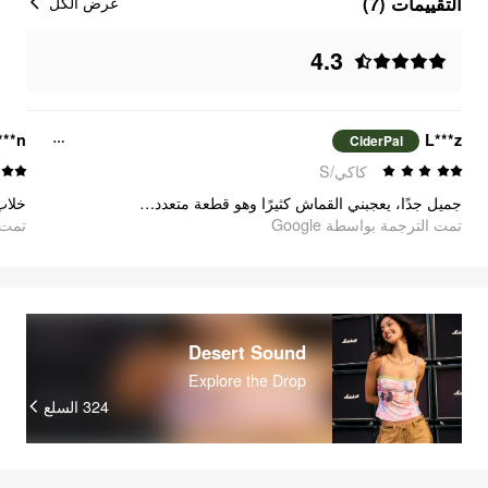
التقييمات (7)
عرض الكل
4.3
***n
L***z
CiderPal
كاكي/S
جميل جدًا، يعجبني القماش كثيرًا وهو قطعة متعددة الاستخدامات للغاية.
خلا!
تمت الترجمة بواسطة Google
oogle
Desert Sound
Explore the Drop
السلع
324