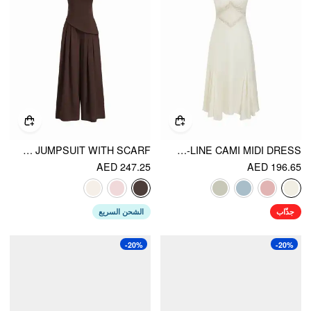
CHIFFON MID RISE BANDEAU ASYMMETRICAL LACE UP WIDE LEG JUMPSUIT WITH SCARF
V-NECK LACE PANEL A-LINE CAMI MIDI DRESS
AED 247.25
AED 196.65
جذّاب
الشحن السريع
-20%
-20%