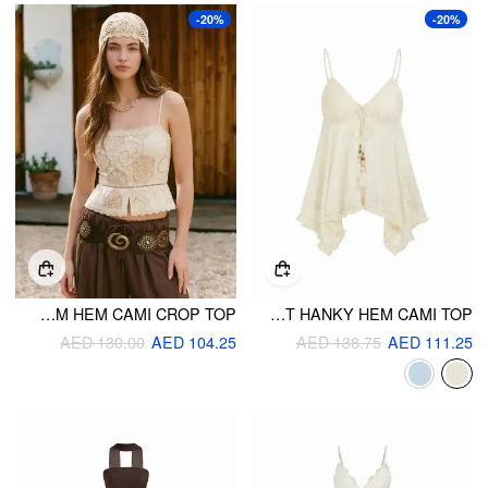
-20%
-20%
COTTON-BLEND BRODERIE ANGLAISE LACE PEPLUM HEM CAMI CROP TOP
JACQUARD SWEETHEART TIE-FRONT HANKY HEM CAMI TOP
AED 130.00
AED 104.25
AED 138.75
AED 111.25