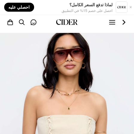
nt
لماذا تدفع السعر الكامل؟
احصلي عليه
احصل على خصم 15% في التطبيق