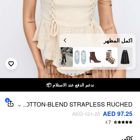
اكمل المظهر
ندعم الدفع عند الاستلام 📦
$
COTTON-BLEND STRAPLESS RUCHED
...
LACE-UP PEPLUM CROP TOP
AED 97.25
AED 121.25
7
كاكي