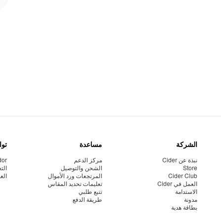
الشركة
مساعدة
توا
نبذة عن Cider
مركز الدعم
dor
Store
الشحن والتوصيل
الت
Cider Club
المرتجعات ورد الأموال
الع
العمل في Cider
تعليمات تحديد المقاس
الاستدامة
تتبع طلبي
مدونة
طريقة الدفع
بطاقة هدية