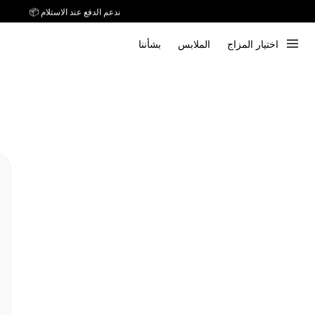
ندعم الدفع عند الاستلام 📦
اختيار المزاج
الملابس
بشأننا