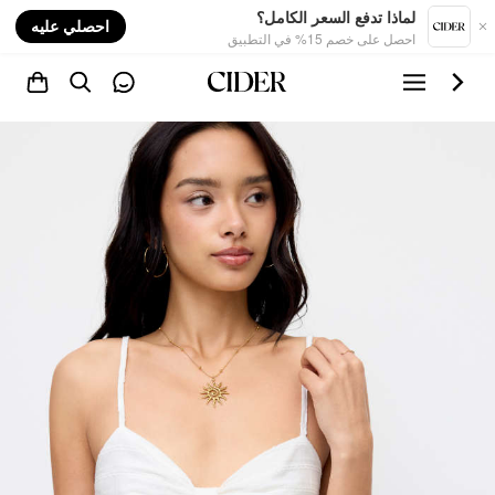
nt
لماذا تدفع السعر الكامل؟
احصلي عليه
احصل على خصم 15% في التطبيق