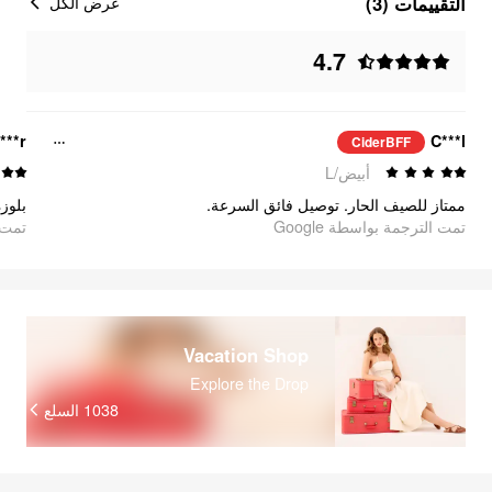
التقييمات (3)
عرض الكل
4.7
i***r
C***l
CiderBFF
أبيض/L
ممتاز للصيف الحار. توصيل فائق السرعة.
بلوز
تمت الترجمة بواسطة Google
تمت ا
Vacation Shop
Explore the Drop
1038
السلع