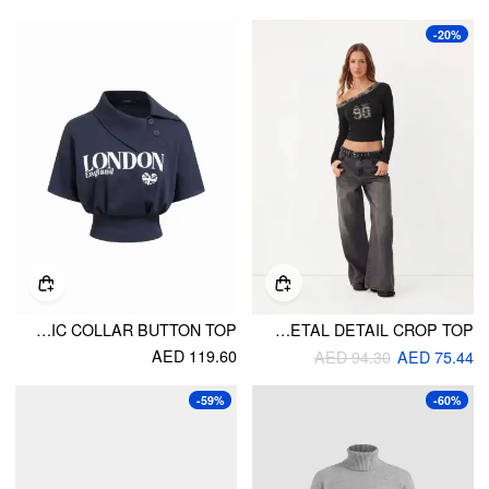
-20%
LONDON HEART GRAPHIC COLLAR BUTTON TOP
COTTON-BLEND 98 ASYMMETRICAL NECK METAL DETAIL CROP TOP
AED 119.60
AED 94.30
AED 75.44
-59%
-60%