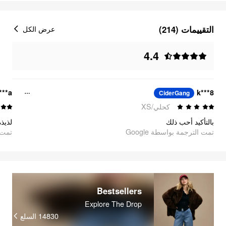
التقييمات (214)
عرض الكل
4.4
***a
k***8
CiderGang
كحلي/XS
بالتأكيد أحب ذلك
لذ 🥹
تمت الترجمة بواسطة Google
oogle
Bestsellers
Explore The Drop
السلع
14830