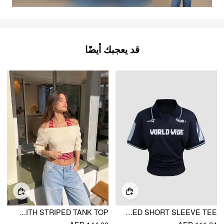
قد يعجبك أيضًا
TWO PIECE TERRY ASYMMETRICAL NECK CROP SWEATSHIRT WITH STRIPED TANK TOP
WORLD WIDE NO.39 POLO CONTRASTING BINDING RUCHED SHORT SLEEVE TEE