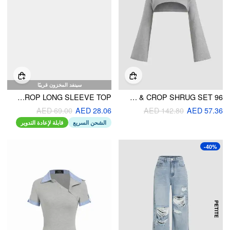
سينفد المخزون قريبًا
SCOOP NECKLINE BOWKNOT RUCHED CROP LONG SLEEVE TOP
96 KNIT HIGH NECK GRAPHIC CAMI TOP & CROP SHRUG SET
AED 69.00
AED 28.06
AED 142.80
AED 57.36
الشحن السريع
قابلة لإعادة التدوير
-40%