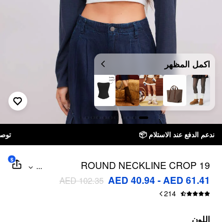
اكمل المظهر
توصيل خلال 7 أيام إلى جميع دول الخليج
$
19 ROUND NECKLINE CROP
...
SWEATSHIRT WITH SOLID CAMI TOP
AED 40.94 - AED 61.41
AED 102.35
214
اللون