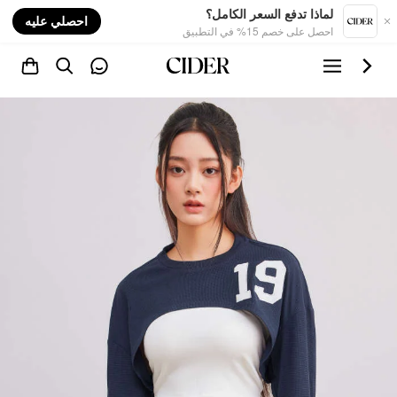
nt
لماذا تدفع السعر الكامل؟
احصلي عليه
احصل على خصم 15% في التطبيق