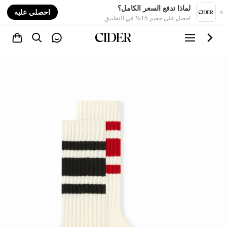
nt
لماذا تدفع السعر الكامل؟
احصلي عليه
احصل على خصم 15% في التطبيق