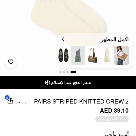
اكمل المظهر
ندعم الدفع عند الاستلام 📦
$
2 PAIRS STRIPED KNITTED CREW
...
SOCKS
AED 39.10
سينفد المخزون قريبًا
أسود وأحمر