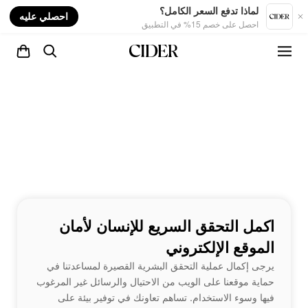
nt
لماذا تدفع السعر الكامل؟
احصلي عليه
احصل على خصم 15% في التطبيق
اكمل التحقق السريع للإنسان لأمان
الموقع الإلكتروني
يرجى إكمال عملية التحقق البشرية القصيرة لمساعدتنا في
حماية موقعنا على الويب من الاحتيال والرسائل غير المرغوب
فيها وسوء الاستخدام. تساهم تعاونك في توفير بيئة على