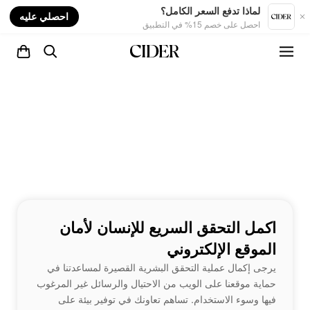
nt
لماذا تدفع السعر الكامل؟
احصلي عليه
احصل على خصم 15% في التطبيق
اكمل التحقق السريع للإنسان لأمان
الموقع الإلكتروني
يرجى إكمال عملية التحقق البشرية القصيرة لمساعدتنا في
حماية موقعنا على الويب من الاحتيال والرسائل غير المرغوب
فيها وسوء الاستخدام. تساهم تعاونك في توفير بيئة على