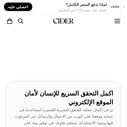
nt
لماذا تدفع السعر الكامل؟
احصلي عليه
احصل على خصم 15% في التطبيق
اكمل التحقق السريع للإنسان لأمان
الموقع الإلكتروني
يرجى إكمال عملية التحقق البشرية القصيرة لمساعدتنا في
حماية موقعنا على الويب من الاحتيال والرسائل غير المرغوب
فيها وسوء الاستخدام. تساهم تعاونك في توفير بيئة على