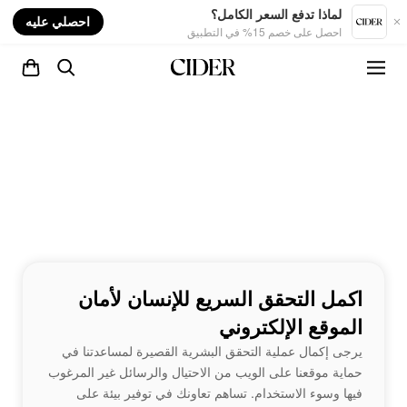
nt
لماذا تدفع السعر الكامل؟
احصلي عليه
احصل على خصم 15% في التطبيق
اكمل التحقق السريع للإنسان لأمان
الموقع الإلكتروني
يرجى إكمال عملية التحقق البشرية القصيرة لمساعدتنا في
حماية موقعنا على الويب من الاحتيال والرسائل غير المرغوب
فيها وسوء الاستخدام. تساهم تعاونك في توفير بيئة على