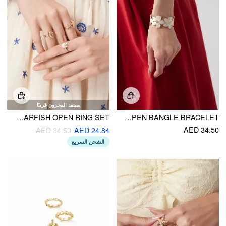
سينفد المخزون قريبًا
3PCS SHELL & STARFISH OPEN RING SET
FLOWER OPEN BANGLE BRACELET
AED 34.50
AED 34.50
AED 24.84
الشحن السريع