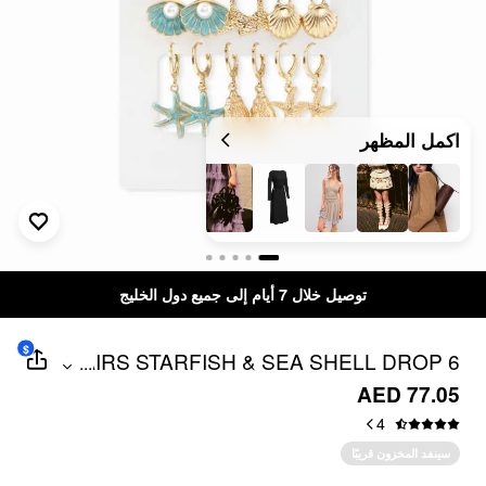
اكمل المظهر
توصيل خلال 7 أيام إلى جميع دول الخليج
$
6 PAIRS STARFISH & SEA SHELL DROP
...
EARRINGS SET
AED 77.05
4
سينفد المخزون قريبًا