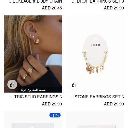
SHELL NECKLACE & BODY CHAIN
3 PAIRS STARFISH & SHELL DROP EARRINGS SET
AED 26.45
AED 29.90
سينفد المخزون قريبًا
6 PAIRS GEOMETRIC STUD EARRINGS
6 PAIRS BOWKNOT & RHINESTONE EARRINGS SET
AED 29.90
AED 29.90
-21%