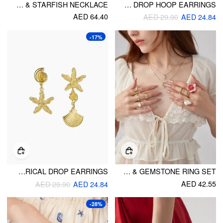
NATURAL STONE 18K GOLD PLATED STAINLESS STEEL SHELL & STARFISH NECKLACE
FAUX PEARL & RHINESTONE DECOR SHELL DROP HOOP EARRINGS
AED 64.40
AED 29.90
AED 24.84
-17%
STARFISH & SHELL & CONCH ASYMMETRICAL DROP EARRINGS
8PCS FLOWER & GEMSTONE RING SET
AED 42.55
AED 29.90
AED 24.84
-28%