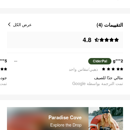
التقييمات (4)
عرض الكل
4.8
***5
g***2
CiderPal
ذهبي/مقاس واحد
مثالي جدًا للصيف
جودة 
تمت الترجمة بواسطة Google
oogle
Paradise Cove
Explore the Drop