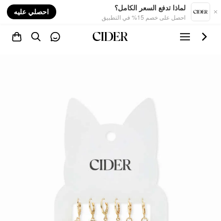
nt
لماذا تدفع السعر الكامل؟
احصلي عليه
احصل على خصم 15% في التطبيق