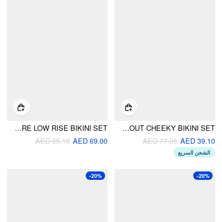
SWEETHEART FLORAL RUFFLE TRIM UNDERWIRE LOW RISE BIKINI SET
HALTER NECKLINE FLORAL CRISS CROSS CUT OUT CHEEKY BIKINI SET
AED 85.10
AED 69.00
AED 77.05
AED 39.10
الشحن السريع
-20%
-20%