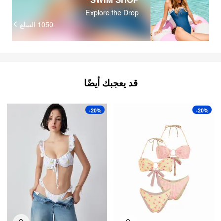
Explore the Drop
السلع
1050
قد يعجبك أيضًا
-20%
-20%