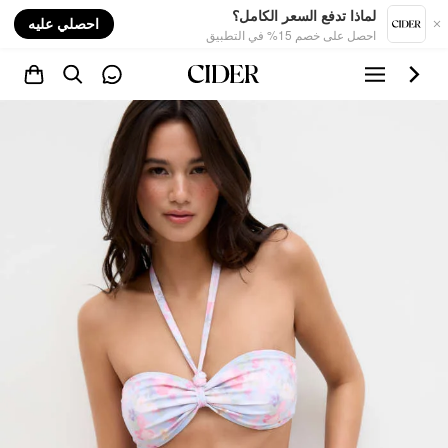
nt
لماذا تدفع السعر الكامل؟
احصلي عليه
احصل على خصم 15% في التطبيق