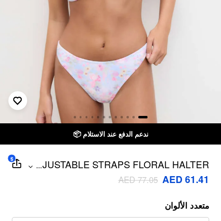
ندعم الدفع عند الاستلام 📦
$
ADJUSTABLE STRAPS FLORAL HALTER
...
BIKINI SET
AED 61.41
AED 77.05
متعدد الألوان