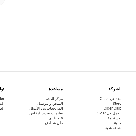
الشركة
مساعدة
توا
نبذة عن Cider
مركز الدعم
dor
Store
الشحن والتوصيل
الت
Cider Club
المرتجعات ورد الأموال
الع
العمل في Cider
تعليمات تحديد المقاس
الاستدامة
تتبع طلبي
مدونة
طريقة الدفع
بطاقة هدية