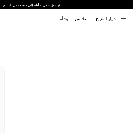
توصيل خلال 7 أيام إلى جميع دول الخليج
ندعم الدفع عند الاستلام 📦
اختيار المزاج
الملابس
بشأننا