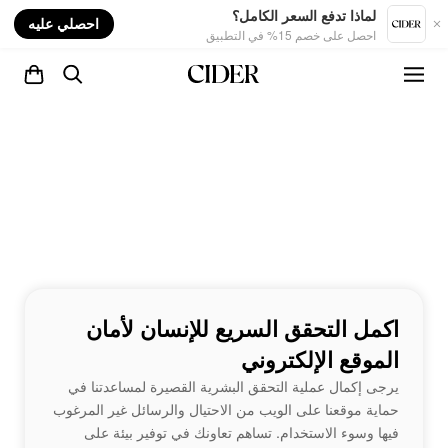
nt
لماذا تدفع السعر الكامل؟
احصلي عليه
احصل على خصم 15% في التطبيق
اكمل التحقق السريع للإنسان لأمان
الموقع الإلكتروني
يرجى إكمال عملية التحقق البشرية القصيرة لمساعدتنا في
حماية موقعنا على الويب من الاحتيال والرسائل غير المرغوب
فيها وسوء الاستخدام. تساهم تعاونك في توفير بيئة على