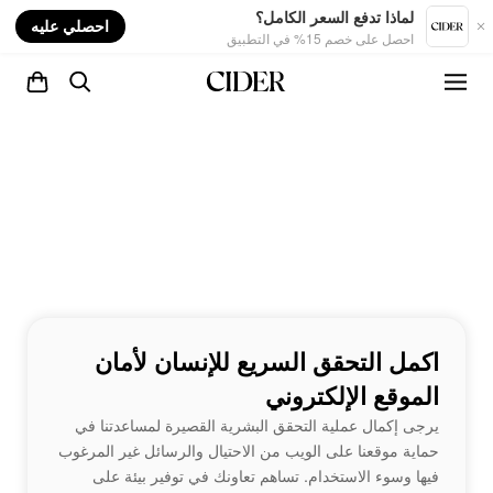
nt
لماذا تدفع السعر الكامل؟
احصلي عليه
احصل على خصم 15% في التطبيق
اكمل التحقق السريع للإنسان لأمان
الموقع الإلكتروني
يرجى إكمال عملية التحقق البشرية القصيرة لمساعدتنا في
حماية موقعنا على الويب من الاحتيال والرسائل غير المرغوب
فيها وسوء الاستخدام. تساهم تعاونك في توفير بيئة على