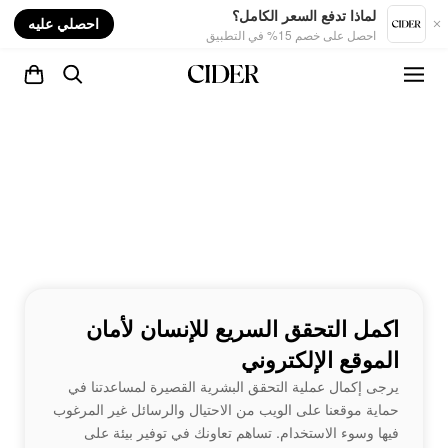
nt
لماذا تدفع السعر الكامل؟
احصلي عليه
احصل على خصم 15% في التطبيق
اكمل التحقق السريع للإنسان لأمان
الموقع الإلكتروني
يرجى إكمال عملية التحقق البشرية القصيرة لمساعدتنا في
حماية موقعنا على الويب من الاحتيال والرسائل غير المرغوب
فيها وسوء الاستخدام. تساهم تعاونك في توفير بيئة على