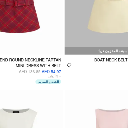
سينفد المخزون قريبًا
END ROUND NECKLINE TARTAN
BOAT NECK BELT
MINI DRESS WITH BELT
AED 136.85
AED 54.97
ألوان
3
+
الشحن السريع