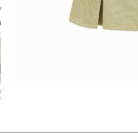
ت
ا
5