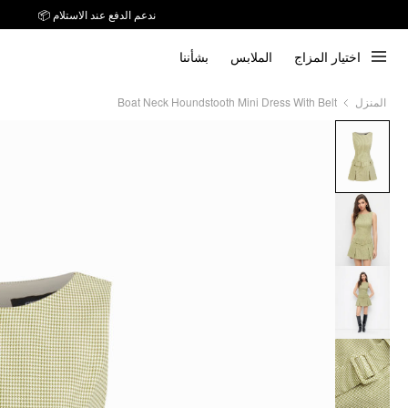
ندعم الدفع عند الاستلام 📦
اختيار المزاج
الملابس
بشأننا
Boat Neck Houndstooth Mini Dress With Belt
المنزل