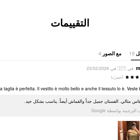
التقييمات
4
مع الصور
15
ل
m
في 🇮🇹 في 23/02/2026
أخضر/L
a taglia è perfetta. Il vestito è molto bello e anche il tessuto lo è. Veste 
قاس مثالي. الفستان جميل جداً والقماش أيضاً. يناسب بشكل جيد
تمت الترجمة بواسطة Go