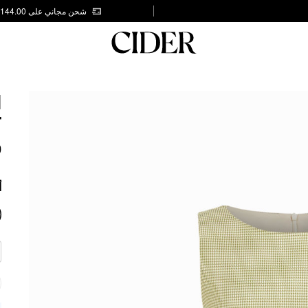
شحن مجاني على AED 144.00
H
T
0
أ