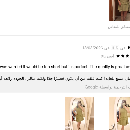
مطابق للمقاس
في 🇺🇸 في 13/03/2026
أخضر/XL
was worried it would be too short but it’s perfect. The quality is great as 
ان ممتع للغاية! كنت قلقة من أن يكون قصيرًا جدًا ولكنه مثالي. الجودة رائعة أي
تمت الترجمة بواسطة Go