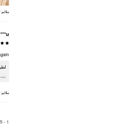
:
ملائم
***u
gain.
لطي.
ogle
:
ملائم
5
1 -