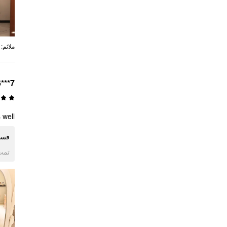
:
ملائم
7***6
well.
فست.
ogle