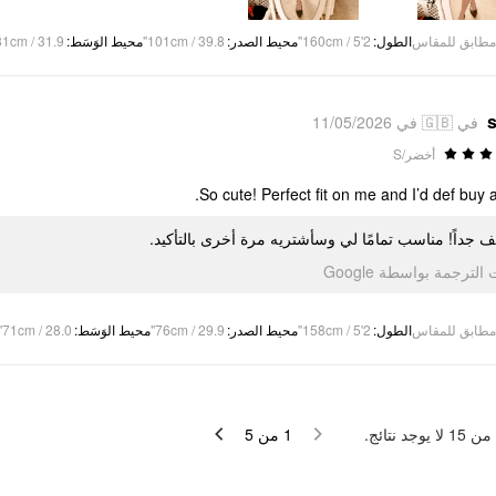
81cm / 31.9"
:
محيط الوَسَط
101cm / 39.8"
:
محيط الصدر
160cm / 5'2"
:
الطول
مطابق للمقاس
s
في 🇬🇧 في 11/05/2026
أخضر/S
So cute! Perfect fit on me and I’d def buy a
ف جداً! مناسب تمامًا لي وسأشتريه مرة أخرى بالتأكيد
تمت الترجمة بواسطة Go
71cm / 28.0"
:
محيط الوَسَط
76cm / 29.9"
:
محيط الصدر
158cm / 5'2"
:
الطول
مطابق للمقاس
لا يوجد نتائج.
15
من
5
من
1