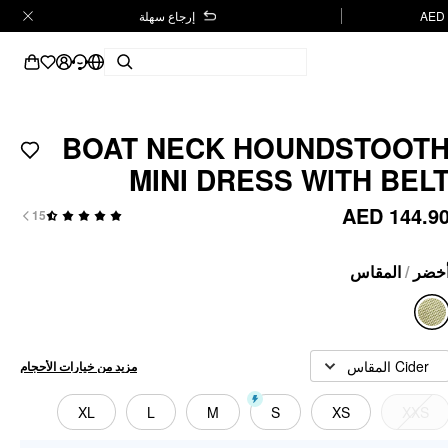
إرجاع سهلة
BOAT NECK HOUNDSTOOT
MINI DRESS WITH BEL
AED 144.9
15
المقاس
/
خضر
Cider المقاس
مزيد من خيارات الأحجام
XL
L
M
S
XS
XXS