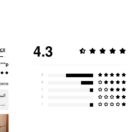
4.3
الك
***p
9
4
bene.
1
الم.
0
ogle
1