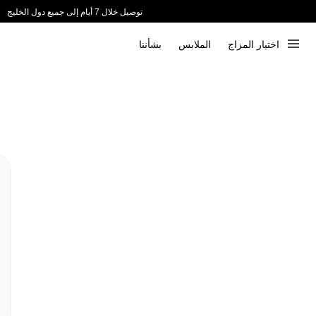
توصيل خلال 7 أيام إلى جميع دول الخليج
ندعم الدفع عند الاستلام 📦
اختيار المزاج
الملابس
بشأننا