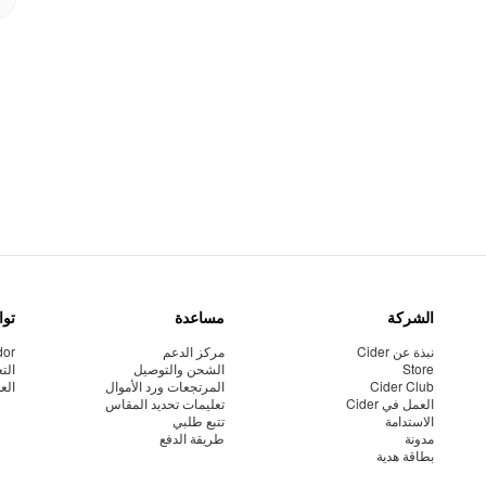
الشركة
مساعدة
توا
نبذة عن Cider
مركز الدعم
dor
Store
الشحن والتوصيل
الت
Cider Club
المرتجعات ورد الأموال
الع
العمل في Cider
تعليمات تحديد المقاس
الاستدامة
تتبع طلبي
مدونة
طريقة الدفع
بطاقة هدية