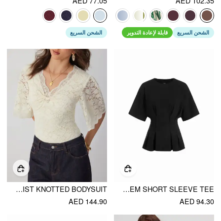
AED 77.05
AED 102.35
الشحن السريع
قابلة لإعادة التدوير
الشحن السريع
LACE JACQUARD SWEETHEART NECK BELL SLEEVE TWIST KNOTTED BODYSUIT
COTTON-BLEND CORSET PEPLUM HEM SHORT SLEEVE TEE
AED 144.90
AED 94.30