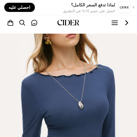
nt
لماذا تدفع السعر الكامل؟
احصلي عليه
احصل على خصم 15% في التطبيق