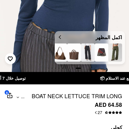
اكمل المظهر
توصيل خلال 7 أيام إلى جميع دول الخليج
$
BOAT NECK LETTUCE TRIM LONG
...
SLEEVE TEE
AED 64.58
27
كحلي