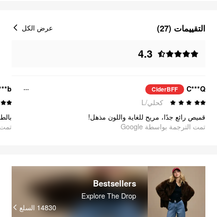
التقييمات (27)
عرض الكل
4.3
***b
C***Q
CiderBFF
كحلي/L
قميص رائع جدًا، مريح للغاية واللون مذهل!
بال!
تمت الترجمة بواسطة Google
oogle
Bestsellers
Explore The Drop
السلع
14830