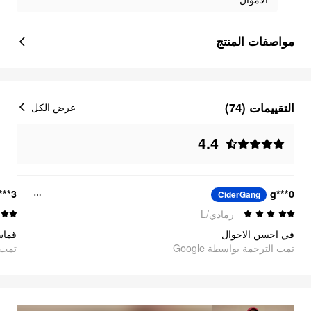
مواصفات المنتج
التقييمات (74)
عرض الكل
4.4
***3
g***0
CiderGang
رمادي/L
في احسن الاحوال
تمت الترجمة بواسطة Google
تمت ا