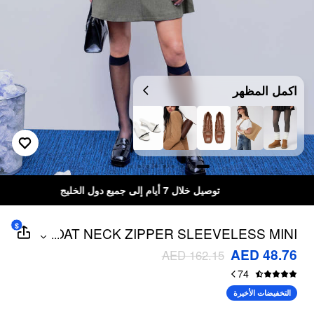
اكمل المظهر
توصيل خلال 7 أيام إلى جميع دول الخليج
$
BOAT NECK ZIPPER SLEEVELESS MINI
...
DRESS
AED 48.76
AED 162.15
74
التخفيضات الأخيرة