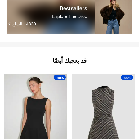
Bestsellers
Explore The Drop
14830
السلع
قد يعجبك أيضًا
-40%
-60%