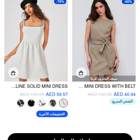
-70%
-60%
سينفد المخزون قريبًا
TWEED U-NECKLINE SOLID MINI DRESS
LINEN-BLEND BOAT NECK SOLID SLEEVELESS MINI DRESS WITH BELT
AED 196.65
AED 59.57
AED 102.35
AED 40.94
الشحن السريع
التخفيضات الأخيرة