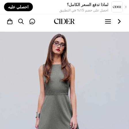
nt
لماذا تدفع السعر الكامل؟
احصلي عليه
احصل على خصم 15% في التطبيق