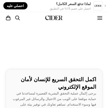
nt
لماذا تدفع السعر الكامل؟
احصلي عليه
احصل على خصم 15% في التطبيق
اكمل التحقق السريع للإنسان لأمان
الموقع الإلكتروني
يرجى إكمال عملية التحقق البشرية القصيرة لمساعدتنا في
حماية موقعنا على الويب من الاحتيال والرسائل غير المرغوب
فيها وسوء الاستخدام. تساهم تعاونك في توفير بيئة على