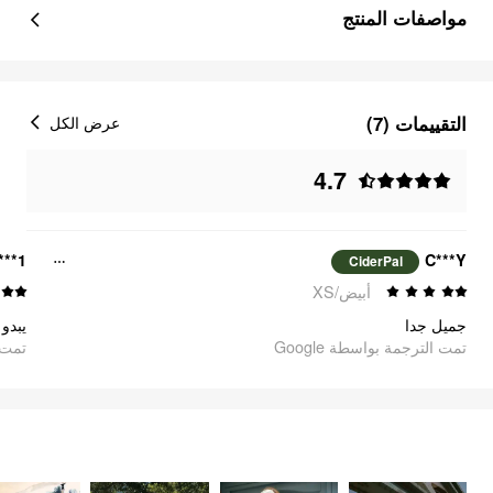
مواصفات المنتج
التقييمات (7)
عرض الكل
4.7
***1
C***Y
CiderPal
أبيض/XS
جميل جدا
تمت الترجمة بواسطة Google
oogle
الشعور باللطافة
السلع
3417