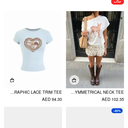
جذّاب
COTTON-BLEND HEART BUNNY GRAPHIC LACE TRIM TEE
COTTON-BLEND DEER & BOWKNOT GRAPHIC ASYMMETRICAL NECK TEE
AED 94.30
AED 102.35
-40%