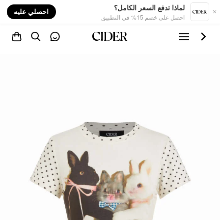
nt
لماذا تدفع السعر الكامل؟
احصلي عليه
احصل على خصم 15% في التطبيق