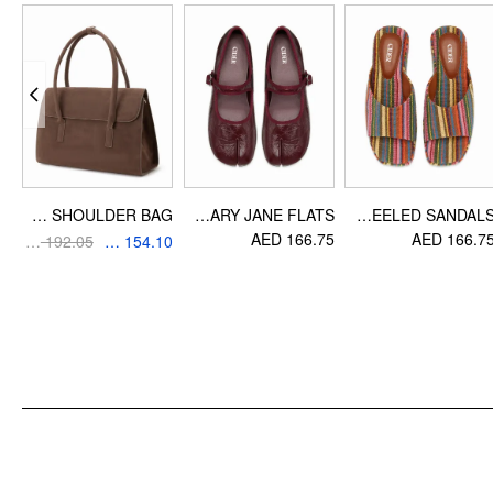
معلومات التصميم
المناسبة: مهرجان الموسيقى / ملهى موسيقى حية, العطلة, الحفلة / التردد على
النوادي
FAUX SUEDE SHOULDER BAG
BUCKET SPLIT TOE MARY JANE FLATS
STRIPED PLATFORM WEDGE HEELED SANDALS
00
AED 166.75
AED 166.7
AED 192.05
AED 154.10