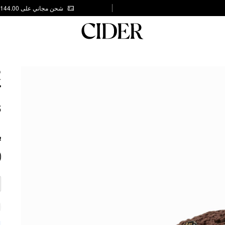
شحن مجاني على AED 144.00
R
T
5
ب