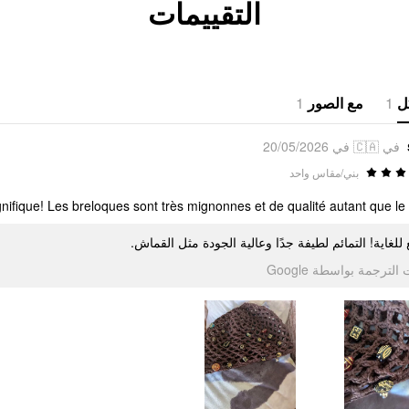
التقييمات
1
مع الصور
1
ل
في 🇨🇦 في 20/05/2026
بني/مقاس واحد
fique! Les breloques sont très mignonnes et de qualité autant que le t
ع للغاية! التمائم لطيفة جدًا وعالية الجودة مثل القماش
تمت الترجمة بواسطة Go