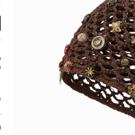
ي
م
ا