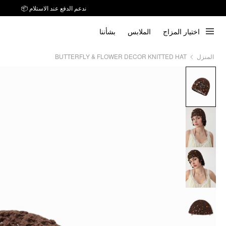
ندعم الدفع عند الاستلام 📦
اختيار المزاج
الملابس
بشأننا
BUTTERFLY & FLOWER DECOR KNITTED HAT
المنزل