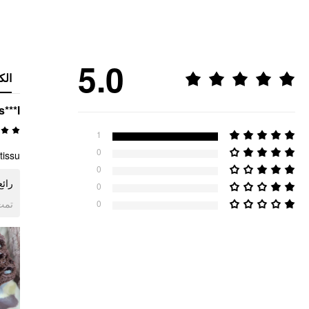
5.0
الك
s***l
1
0
issu.
0
رائ.
0
ogle
0