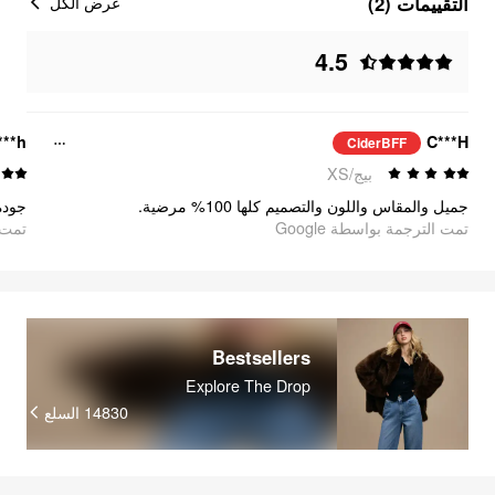
التقييمات (2)
عرض الكل
4.5
***h
C***H
CiderBFF
بيج/XS
جميل والمقاس واللون والتصميم كلها 100% مرضية.
جود!
تمت الترجمة بواسطة Google
oogle
Bestsellers
Explore The Drop
السلع
14830