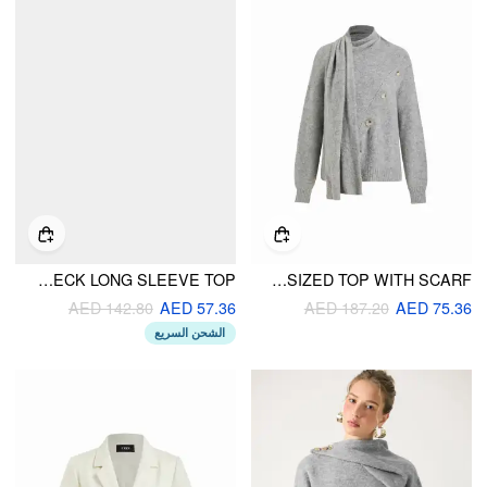
KNIT TURTLENECK LONG SLEEVE TOP
WOOL-BLEND STAND COLLAR LONG SLEEVE OVERSIZED TOP WITH SCARF
AED 142.80
AED 57.36
AED 187.20
AED 75.36
الشحن السريع