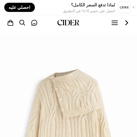
nt
لماذا تدفع السعر الكامل؟
احصلي عليه
احصل على خصم 15% في التطبيق