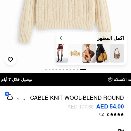
اكمل المظهر
توصيل خلال 7 أيام إلى جميع دول الخليج
$
CABLE KNIT WOOL-BLEND ROUND
...
NECKLINE LONG SLEEVE OVERSIZED
AED 54.00
AED 177.60
TOP WITH SHAWL
2
بيج