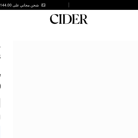
شحن مجاني على AED 144.00
S
5
ب