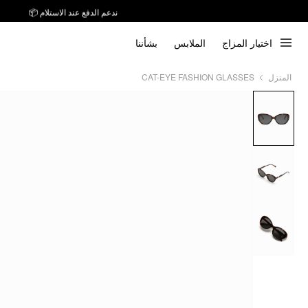
ندعم الدفع عند الاستلام 📦
اختيار المزاج
الملابس
بشأننا
CAT-EYE FASHION GLASSES
المنزل