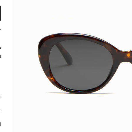
ي
م
ا