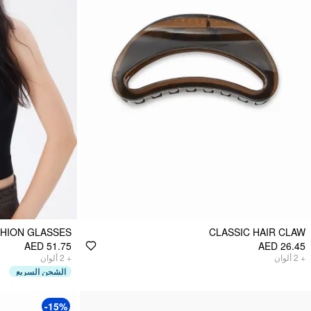
SHION GLASSES
CLASSIC HAIR CLAW
AED 51.75
AED 26.45
ألوان
2
+
ألوان
2
+
الشحن السريع
-15%