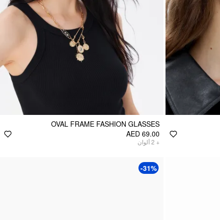
OVAL FRAME FASHION GLASSES
AED 69.00
ألوان
2
+
-31%