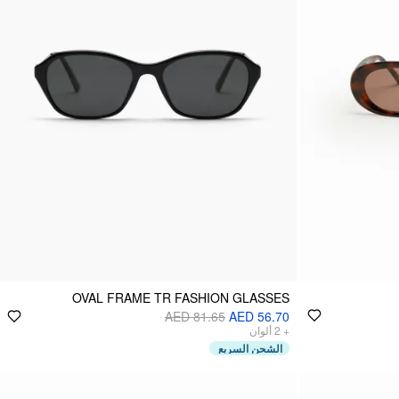
OVAL FRAME TR FASHION GLASSES
AED 81.65
AED 56.70
ألوان
2
+
الشحن السريع