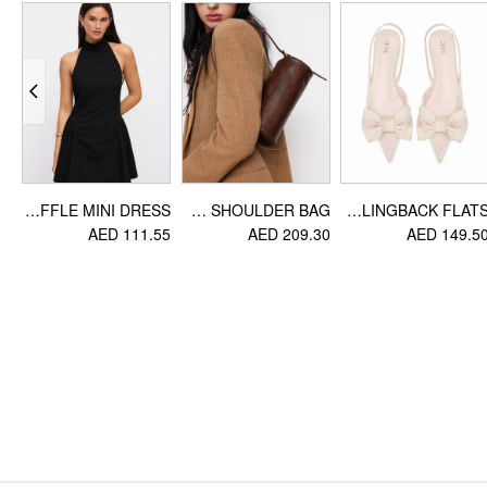
معلومات التصميم
المناسبة: رسمي يومي, الحفلة / التردد على النوادي
HALTER NECK KNOTTED BACKLESS RUFFLE MINI DRESS
DISTRESSED CYLINDRICAL SHOULDER BAG
FLORAL & BOWKNOT SLINGBACK FLATS
75
AED 111.55
AED 209.30
AED 149.5