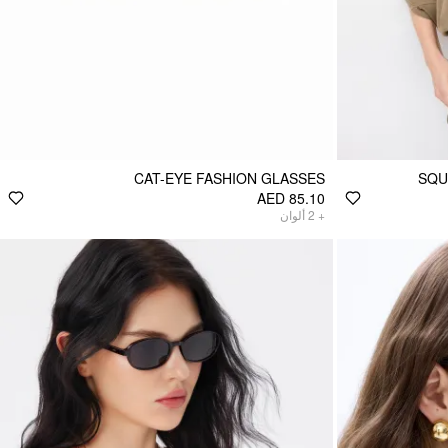
CAT-EYE FASHION GLASSES
SQU
AED 85.10
ألوان
2
+