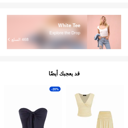
White Tee
Explore the Drop
السلع
468
قد يعجبك أيضًا
-20%