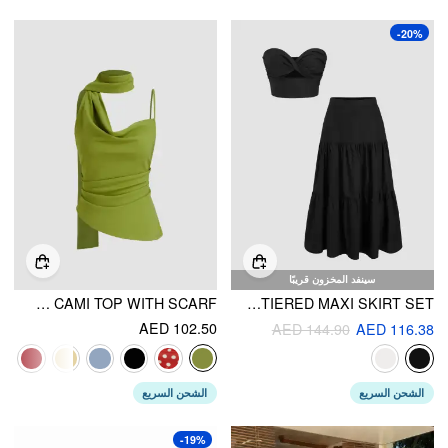
-20%
سينفد المخزون قريبًا
HALTER NECKLINE RUCHED CAMI TOP WITH SCARF
COTTON-BLEND TWIST CROP BANDEAU TOP & MID RISE TIERED MAXI SKIRT SET
AED 102.50
AED 144.90
AED 116.38
الشحن السريع
الشحن السريع
-19%