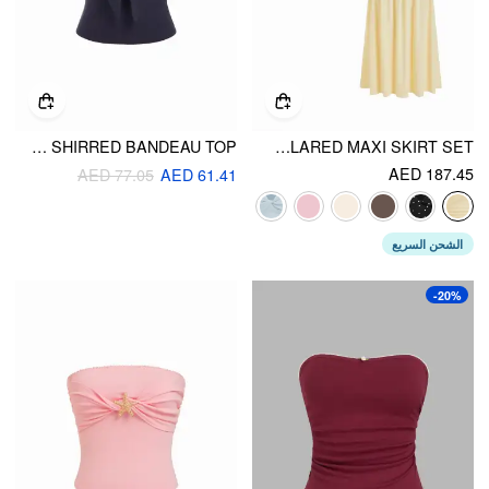
COTTON POINTELLE SWEETHEART KNOTTED SHIRRED BANDEAU TOP
V-NECK TWIST RUCHED TOP & MID RISE RUCHED FLARED MAXI SKIRT SET
AED 187.45
AED 77.05
AED 61.41
الشحن السريع
-20%