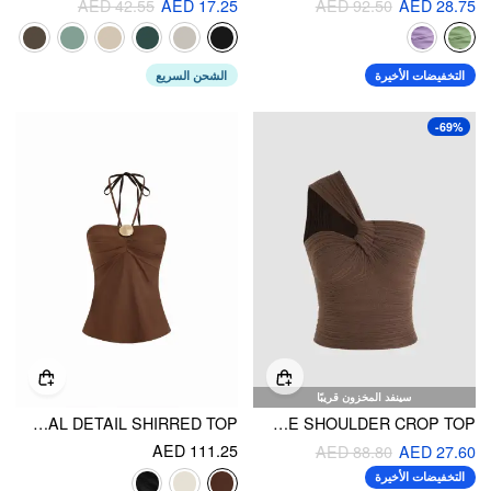
AED 42.55
AED 17.25
AED 92.50
AED 28.75
التخفيضات الأخيرة
الشحن السريع
-69%
سينفد المخزون قريبًا
COTTON-BLEND HALTER NECKLINE RUCHED METAL DETAIL SHIRRED TOP
ESPRESSO MARTINI ONE SHOULDER CROP TOP
AED 111.25
AED 88.80
AED 27.60
التخفيضات الأخيرة