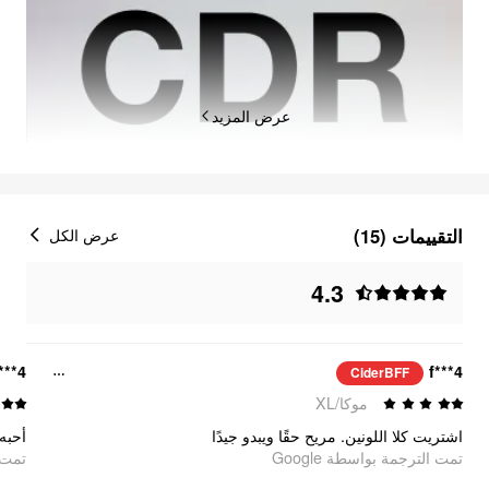
عرض المزيد
التقييمات (15)
عرض الكل
4.3
***4
f***4
CiderBFF
موكا/XL
اشتريت كلا اللونين. مريح حقًا ويبدو جيدًا
أحب.
تمت الترجمة بواسطة Google
oogle