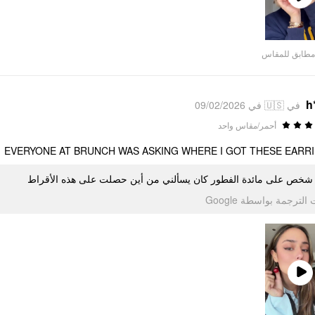
Play
Video
مطابق للمقاس
h
في 🇺🇸 في 09/02/2026
أحمر/مقاس واحد
EVERYONE AT BRUNCH WAS ASKING WHERE I GOT THESE EARR
شخص على مائدة الفطور كان يسألني من أين حصلت على هذه الأقراط
تمت الترجمة بواسطة Go
Play
Video