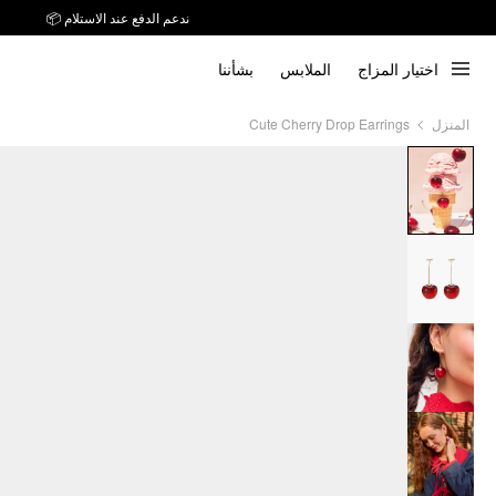
ندعم الدفع عند الاستلام 📦
اختيار المزاج
الملابس
بشأننا
Cute Cherry Drop Earrings
المنزل