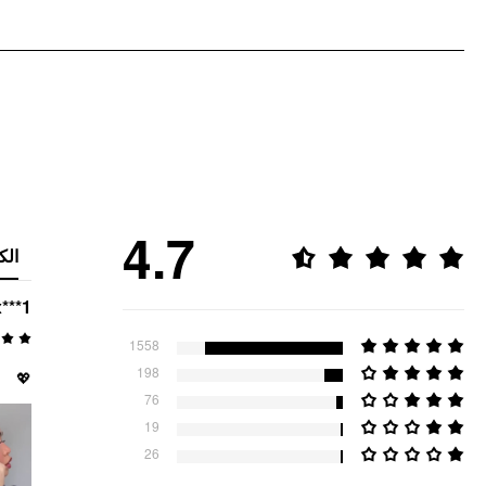
4.7
الك
x***1
1558
198
💖
76
19
26