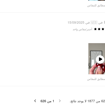
مطابق للمقاس
في 🇺🇸 في 15/09/2025
أحمر/مقاس واحد
Play
Video
مطابق للمقاس
لا يوجد نتائج.
1877
من
62
626
من
1