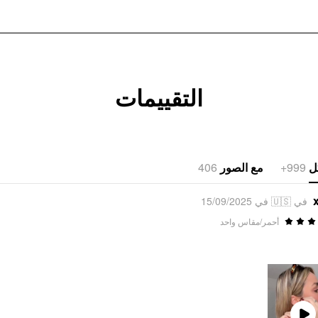
التقييمات
406
مع الصور
999+
ل
في 🇺🇸 في 15/09/2025
أحمر/مقاس واحد