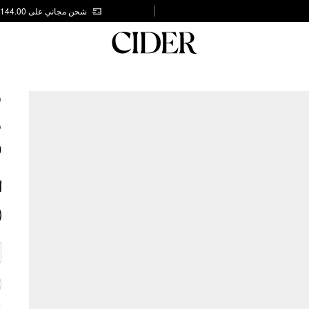
شحن مجاني على AED 144.00
P
S
0
أ