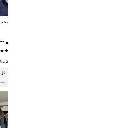
:
ملائم
***m
INGS
كل 
ogle