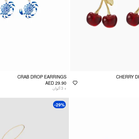
CRAB DROP EARRINGS
CHERRY D
AED 29.90
ألوان
3
+
-29%