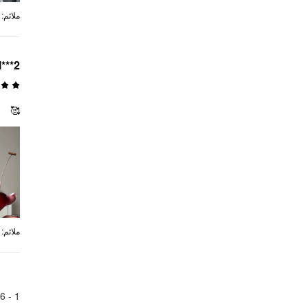
:
ملائم
l***2
🥰
:
ملائم
6
1 -