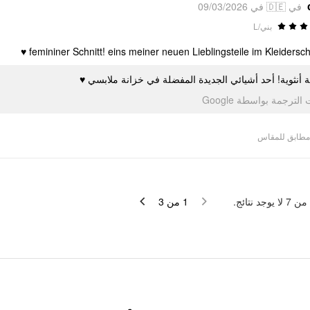
في 🇩🇪 في 09/03/2026
بني/L
femininer Schnitt! eins meiner neuen Lieblingsteile im Kleiderschra
صّة أنثوية! أحد أشيائي الجديدة المفضلة في خزانة ملابسي
تمت الترجمة بواسطة Go
مطابق للمقاس
لا يوجد نتائج.
7
من
3
من
1