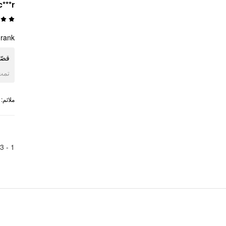
c***r
nk ♥️
ق ♥️
ogle
:
ملائم
3
1 -