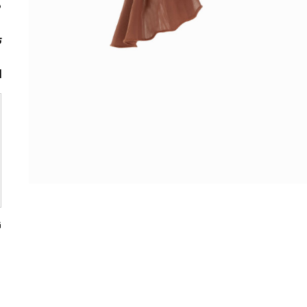
م
ت
ا