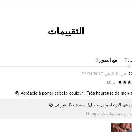
التقييمات
3
مع الصور
7
ل
C
في 🇫🇷 في 08/01/2026
بني/M
Agréable à porter et belle couleur ! Très heureuse de mon ach
ريح في الارتداء ولون جميل! سعيدة جدًا بشرائي
تمت الترجمة بواسطة Go