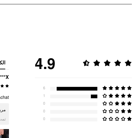
4.9
الك
***X
6
1
at 😁
0
م 😁
0
ogle
0