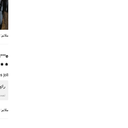
:
ملائم
***e
 joli
رائع
ogle
:
ملائم