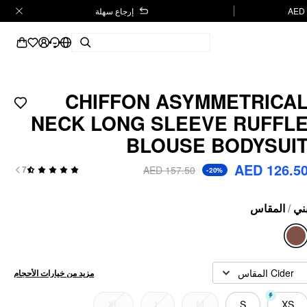
إرجاع سهلة
CHIFFON ASYMMETRICA
NECK LONG SLEEVE RUFFL
BLOUSE BODYSUI
AED 126.5
AED 157.50
7
-20%
المقاس
/
ني
Cider المقاس
مزيد من خيارات الأحجام
XL
L
M
S
XS