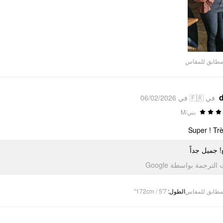
مطابق للمقاس
d
في 🇫🇷 في 06/02/2026
بني/M
Super ! Très
! جميل جداً
تمت الترجمة بواسطة Go
172cm / 5'7"
:
الطول
مطابق للمقاس