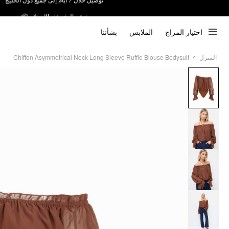
ندعم الدفع عند الاستلام 📦
اختيار المزاج
الملابس
بشأننا
Chiffon Asymmetrical Neck Long Sleeve Ruffle Blouse Bodysuit
المنزل