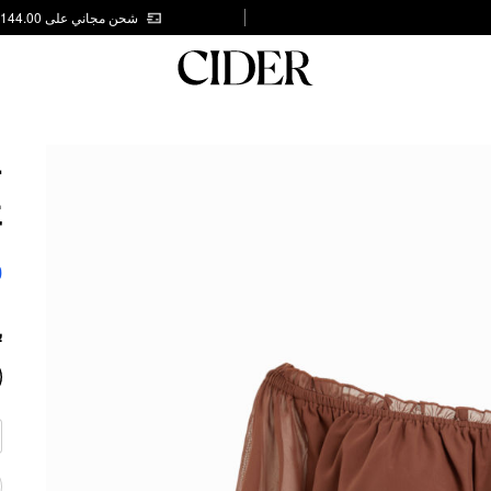
شحن مجاني على AED 144.00
L
E
T
0
ب