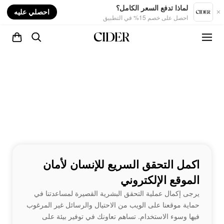
nt
لماذا تدفع السعر الكامل؟
احصلي عليه
احصل على خصم 15% في التطبيق
اكمل التحقق السريع للإنسان لأمان
الموقع الإلكتروني
يرجى إكمال عملية التحقق البشرية القصيرة لمساعدتنا في
حماية موقعنا على الويب من الاحتيال والرسائل غير المرغوب
فيها وسوء الاستخدام. تساهم تعاونك في توفير بيئة على